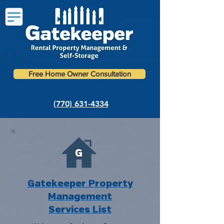
Free Home Owner Consultation
(770) 631-4334
Gatekeeper Property
Management
Services List