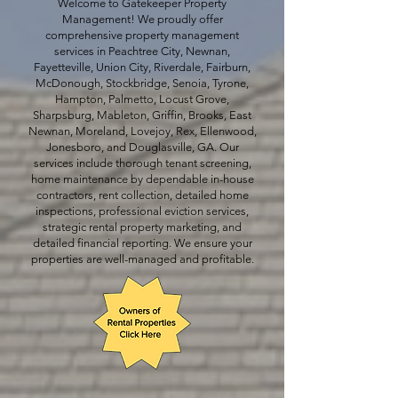
Welcome to Gatekeeper Property
Management! We proudly offer
comprehensive property management
services in Peachtree City, Newnan,
Fayetteville, Union City, Riverdale, Fairburn,
McDonough, Stockbridge, Senoia, Tyrone,
Hampton, Palmetto, Locust Grove,
Sharpsburg, Mableton, Griffin, Brooks, East
Newnan, Moreland, Lovejoy, Rex, Ellenwood,
Jonesboro, and Douglasville, GA. Our
services include thorough tenant screening,
home maintenance by dependable in-house
contractors, rent collection, detailed home
inspections, professional eviction services,
strategic rental property marketing, and
detailed financial reporting. We ensure your
properties are well-managed and profitable.