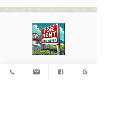
Contratistas Internos
Los contratistas del personal de
Gatekeeper están a su disposición para
realizar trabajos que van desde
fregaderos no obstruidos hasta
remodelaciones completas
Learn More