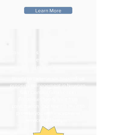
Learn More
Contact Us for Your Property
Management Needs in
Newnan GA
Ready to experience hassle-free
property management in Newnan,
GA? Contact Gatekeeper
Properties today for a free
consultation. Our team is here to
provide you with exceptional
service and support.