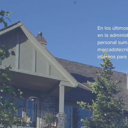
En los últim
en la adminis
personal suma
mercadotecnia
internos para