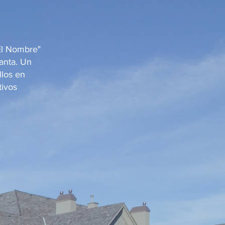
El Nombre"
lanta. Un
llos en
tivos