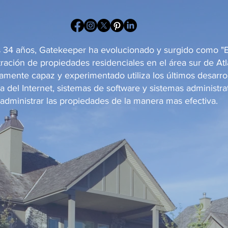
os 34 años, Gatekeeper ha evolucionado y surgido como "
tración de propiedades residenciales en el área sur de At
mente capaz y experimentado utiliza los últimos desarro
 del Internet, sistemas de software y sistemas administra
 administrar las propiedades de la manera mas efectiva.