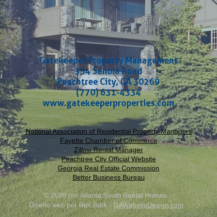
Gatekeeper Property Management
354 Senoia Road
Peachtree City, GA 30269
(770) 631-4334
www.gatekeeperproperties.com
National Association of Residential Property Managers
Fayette Chamber of Commerce
Zillow Rental Manager
Peachtree City Official Website
Georgia Real Estate Commission
Better Business Bureau
© 2020 por Atlanta South Rental Homes.
Diseño web por Rex Burk -
GAWebsiteDesign.com